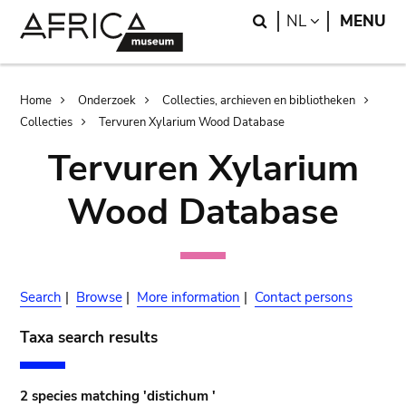
Skip
Skip
Search
LANGUAGE
NL
MENU
to
to
main
search
content
Breadcrumb
Home
Onderzoek
Collecties, archieven en bibliotheken
Collecties
Tervuren Xylarium Wood Database
Tervuren Xylarium
Wood Database
Search
|
Browse
|
More information
|
Contact persons
Taxa search results
2 species matching 'distichum '