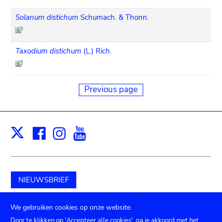
Solanum distichum
Schumach. & Thonn.
Taxodium distichum
(L.) Rich.
Previous page
Facebook
Instagram
Youtube
Print
X
NIEUWSBRIEF
Schenk aan het museum
We gebruiken cookies op onze website.
Door te klikken op 'Accepteer alle cookies', ga je akkoord met het