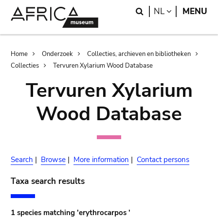
Skip
Skip
Search
LANGUAGE
NL
MENU
to
to
main
search
content
Breadcrumb
Home
Onderzoek
Collecties, archieven en bibliotheken
Collecties
Tervuren Xylarium Wood Database
Tervuren Xylarium
Wood Database
Search
|
Browse
|
More information
|
Contact persons
Taxa search results
1 species matching 'erythrocarpos '