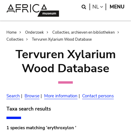
Skip
Skip
Search
LANGUAGE
NL
MENU
to
to
main
search
content
Breadcrumb
Home
Onderzoek
Collecties, archieven en bibliotheken
Collecties
Tervuren Xylarium Wood Database
Tervuren Xylarium
Wood Database
Search
|
Browse
|
More information
|
Contact persons
Taxa search results
1 species matching 'erythroxylon '