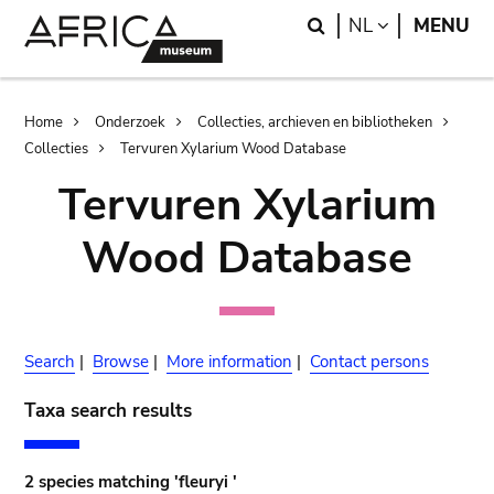
Skip
Skip
Search
LANGUAGE
NL
MENU
to
to
main
search
content
Breadcrumb
Home
Onderzoek
Collecties, archieven en bibliotheken
Collecties
Tervuren Xylarium Wood Database
Tervuren Xylarium
Wood Database
Search
|
Browse
|
More information
|
Contact persons
Taxa search results
2 species matching 'fleuryi '