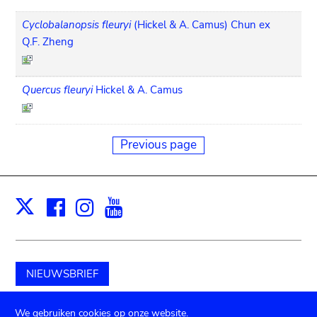
Cyclobalanopsis fleuryi
(Hickel & A. Camus) Chun ex
Q.F. Zheng
Quercus fleuryi
Hickel & A. Camus
Previous page
Facebook
Instagram
Youtube
Print
X
NIEUWSBRIEF
Schenk aan het museum
We gebruiken cookies op onze website.