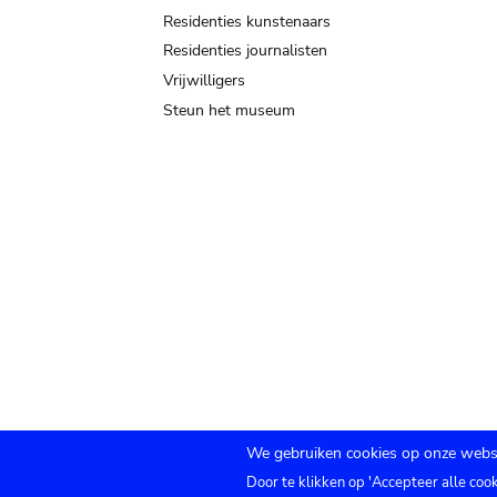
Residenties kunstenaars
Residenties journalisten
Vrijwilligers
Steun het museum
We gebruiken cookies op onze websi
Door te klikken op 'Accepteer alle coo