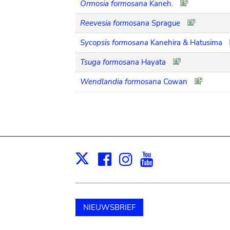
Ormosia formosana
Kaneh.
Reevesia formosana
Sprague
Sycopsis formosana
Kanehira & Hatusima
Tsuga formosana
Hayata
Wendlandia formosana
Cowan
Facebook
Instagram
Youtube
Print
X
NIEUWSBRIEF