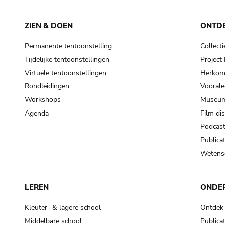
ZIEN & DOEN
ONTD
Permanente tentoonstelling
Collecti
Tijdelijke tentoonstellingen
Projec
Virtuele tentoonstellingen
Herkoms
Rondleidingen
Voorale
Workshops
Museum
Agenda
Film di
Podcas
Publicat
Wetensc
LEREN
ONDE
Kleuter- & lagere school
Ontdek
Middelbare school
Publicat