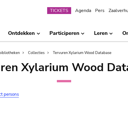
Submenu
TICKETS
Agenda
Pers
Zaalverh
Ontdekken
Participeren
Leren
O
bibliotheken
Collecties
Tervuren Xylarium Wood Database
uren Xylarium Wood Dat
ct persons