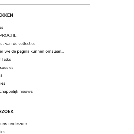
EKKEN
es
t PROCHE
t van de collecties
er we de pagina kunnen omslaan…
Talks
scussies
ts
ies
happelijk nieuws
RZOEK
 ons onderzoek
ies