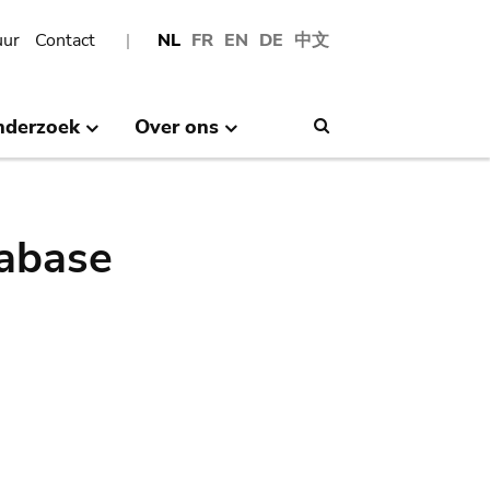
uur
Contact
NL
FR
EN
DE
中文
nderzoek
Over ons
Search
abase