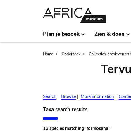
Skip
Skip
to
to
main
search
content
Plan je bezoek
Zien & doen
Breadcrumb
Home
Onderzoek
Collecties, archieven en 
Terv
Search
|
Browse
|
More information
|
Conta
Taxa search results
16 species matching 'formosana '