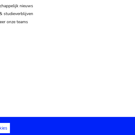
happelijk nieuws
& studieverblijven
eer onze teams
kies