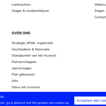
Leerkrachten
Wetensc
Stages & studieverblijven
Stages 
Contact
OVER ONS
Strategie, ethiek, organisatie
Geschiedenis & Renovatie
Standpunten van het museum
Partnerschappen
Jaarverslagen
Plan gebouwen
Jobs
Steun het museum
te.
Accepteer alle coo
kies', ga je akkoord met het opslaan van cookies op