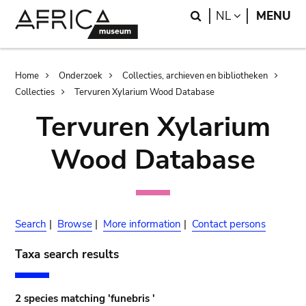
Skip
Skip
Search
LANGUAGE
NL
MENU
to
to
main
search
content
Breadcrumb
Home
Onderzoek
Collecties, archieven en bibliotheken
Collecties
Tervuren Xylarium Wood Database
Tervuren Xylarium
Wood Database
Search
|
Browse
|
More information
|
Contact persons
Taxa search results
2 species matching 'funebris '