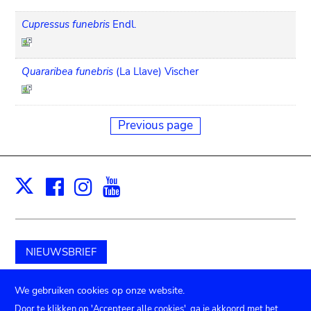
Cupressus funebris
Endl.
Quararibea funebris
(La Llave) Vischer
Previous page
Facebook
Instagram
Youtube
Print
X
NIEUWSBRIEF
Schenk aan het museum
We gebruiken cookies op onze website.
Door te klikken op 'Accepteer alle cookies', ga je akkoord met het