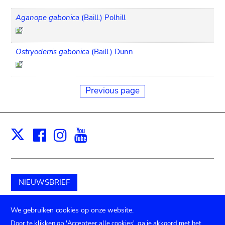
Aganope gabonica
(Baill.) Polhill
Ostryoderris gabonica
(Baill.) Dunn
Previous page
Facebook
Instagram
Youtube
Print
X
NIEUWSBRIEF
Schenk aan het museum
We gebruiken cookies op onze website.
Door te klikken op 'Accepteer alle cookies', ga je akkoord met het