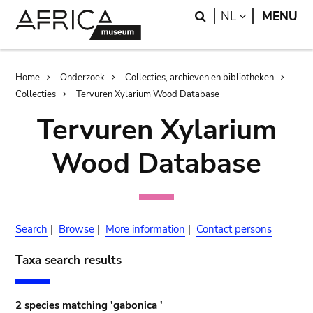
Skip
Skip
Search
LANGUAGE
NL
MENU
to
to
main
search
content
Breadcrumb
Home
Onderzoek
Collecties, archieven en bibliotheken
Collecties
Tervuren Xylarium Wood Database
Tervuren Xylarium
Wood Database
Search
|
Browse
|
More information
|
Contact persons
Taxa search results
2 species matching 'gabonica '