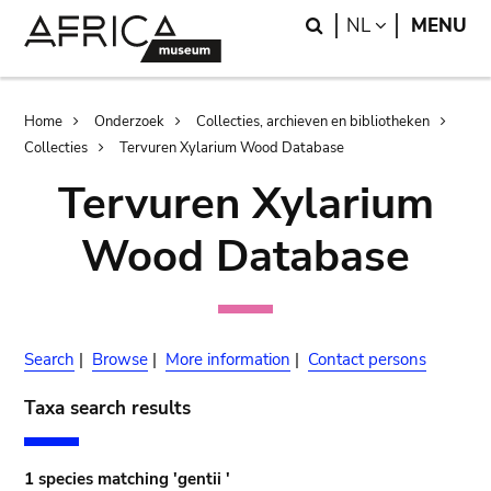
Skip
Skip
Search
LANGUAGE
NL
MENU
to
to
main
search
content
Breadcrumb
Home
Onderzoek
Collecties, archieven en bibliotheken
Collecties
Tervuren Xylarium Wood Database
Tervuren Xylarium
Wood Database
Search
|
Browse
|
More information
|
Contact persons
Taxa search results
1 species matching 'gentii '