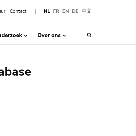
uur
Contact
NL
FR
EN
DE
中文
nderzoek
Over ons
Search
abase