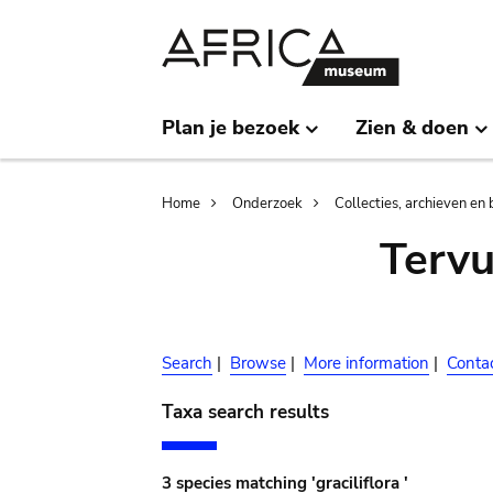
Skip
Skip
to
to
main
search
content
Plan je bezoek
Zien & doen
Breadcrumb
Home
Onderzoek
Collecties, archieven en 
Terv
Search
|
Browse
|
More information
|
Conta
Taxa search results
3 species matching 'graciliflora '