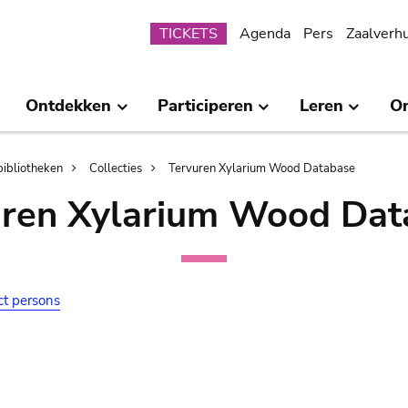
Submenu
TICKETS
Agenda
Pers
Zaalverh
Ontdekken
Participeren
Leren
O
bibliotheken
Collecties
Tervuren Xylarium Wood Database
uren Xylarium Wood Dat
ct persons