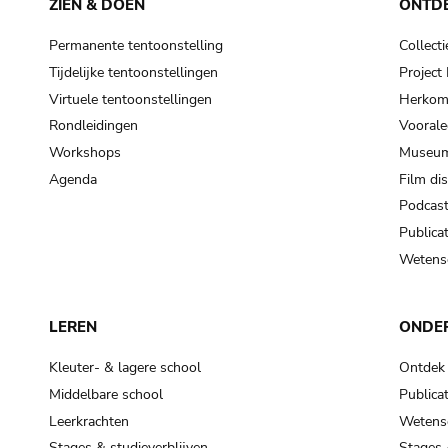
ZIEN & DOEN
ONTD
Permanente tentoonstelling
Collecti
Tijdelijke tentoonstellingen
Projec
Virtuele tentoonstellingen
Herkoms
Rondleidingen
Voorale
Workshops
Museum
Agenda
Film di
Podcas
Publicat
Wetensc
LEREN
ONDE
Kleuter- & lagere school
Ontdek
Middelbare school
Publicat
Leerkrachten
Wetensc
Stages & studieverblijven
Stages 