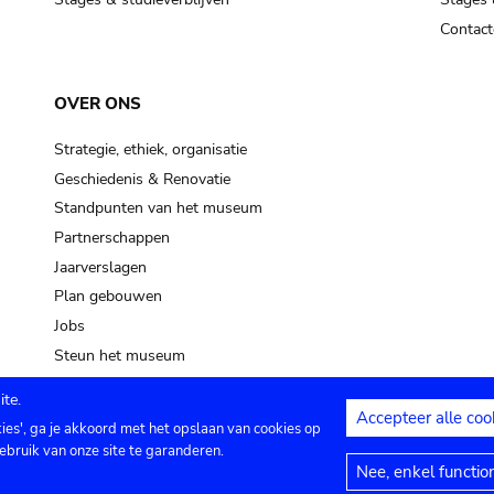
Contact
OVER ONS
Strategie, ethiek, organisatie
Geschiedenis & Renovatie
Standpunten van het museum
Partnerschappen
Jaarverslagen
Plan gebouwen
Jobs
Steun het museum
te.
Accepteer alle coo
kies', ga je akkoord met het opslaan van cookies op
ontact
Privacy instellingen
Juridische me
ebruik van onze site te garanderen.
Nee, enkel functio