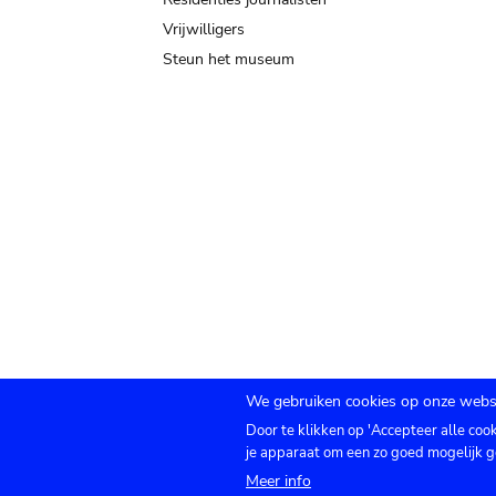
Vrijwilligers
Steun het museum
We gebruiken cookies op onze websi
Door te klikken op 'Accepteer alle coo
Submenu
TICKETS
Agenda
Pers
Zaalverhuur
C
je apparaat om een zo goed mogelijk g
Meer info