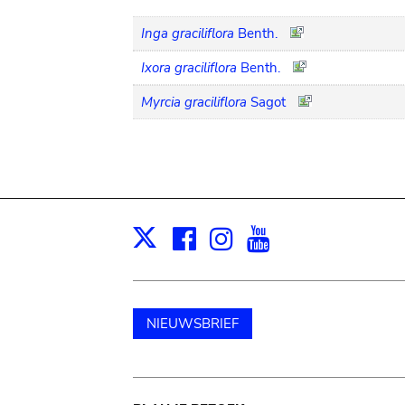
Inga graciliflora
Benth.
Ixora graciliflora
Benth.
Myrcia graciliflora
Sagot
Facebook
Instagram
Youtube
Print
X
NIEUWSBRIEF