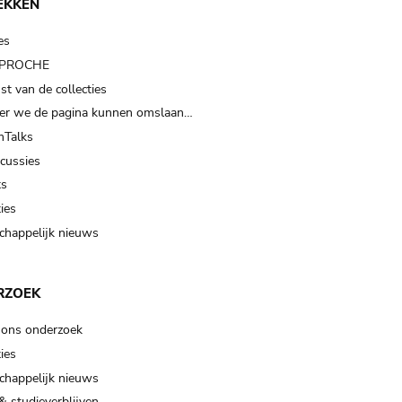
EKKEN
es
t PROCHE
t van de collecties
er we de pagina kunnen omslaan…
Talks
scussies
ts
ies
happelijk nieuws
RZOEK
 ons onderzoek
ies
happelijk nieuws
& studieverblijven