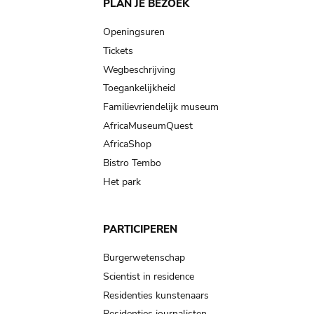
Main
PLAN JE BEZOEK
navigation
Openingsuren
Tickets
Wegbeschrijving
Toegankelijkheid
Familievriendelijk museum
AfricaMuseumQuest
AfricaShop
Bistro Tembo
Het park
PARTICIPEREN
Burgerwetenschap
Scientist in residence
Residenties kunstenaars
Residenties journalisten