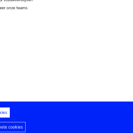
eer onze teams
kies
dedelingen
Toegankelijkheidsverklaring
nele cookies