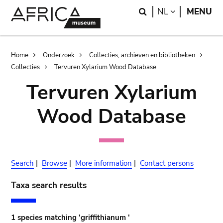
Skip
Skip
Search
LANGUAGE
NL
MENU
to
to
main
search
content
Breadcrumb
Home
Onderzoek
Collecties, archieven en bibliotheken
Collecties
Tervuren Xylarium Wood Database
Tervuren Xylarium
Wood Database
Search
|
Browse
|
More information
|
Contact persons
Taxa search results
1 species matching 'griffithianum '