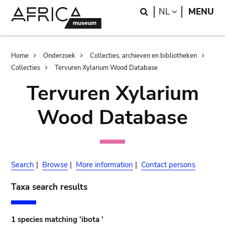
Skip
Skip
Search
LANGUAGE
NL
MENU
to
to
main
search
content
Breadcrumb
Home
Onderzoek
Collecties, archieven en bibliotheken
Collecties
Tervuren Xylarium Wood Database
Tervuren Xylarium
Wood Database
Search
|
Browse
|
More information
|
Contact persons
Taxa search results
1 species matching 'ibota '