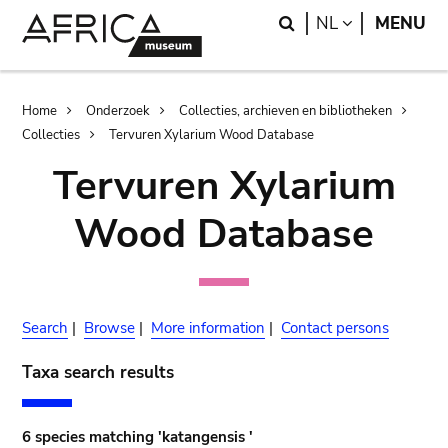
Skip
Skip
Search
LANGUAGE
NL
MENU
to
to
main
search
content
Breadcrumb
Home
Onderzoek
Collecties, archieven en bibliotheken
Collecties
Tervuren Xylarium Wood Database
Tervuren Xylarium
Wood Database
Search
|
Browse
|
More information
|
Contact persons
Taxa search results
6 species matching 'katangensis '