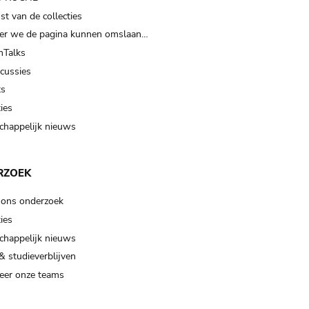
t van de collecties
er we de pagina kunnen omslaan…
Talks
scussies
ts
ies
happelijk nieuws
RZOEK
 ons onderzoek
ies
happelijk nieuws
& studieverblijven
eer onze teams