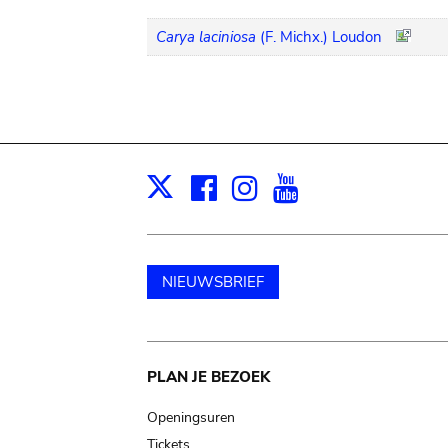
Carya laciniosa
(F. Michx.) Loudon
Facebook
Instagram
Youtube
Print
X
NIEUWSBRIEF
Main
PLAN JE BEZOEK
navigation
Openingsuren
Tickets