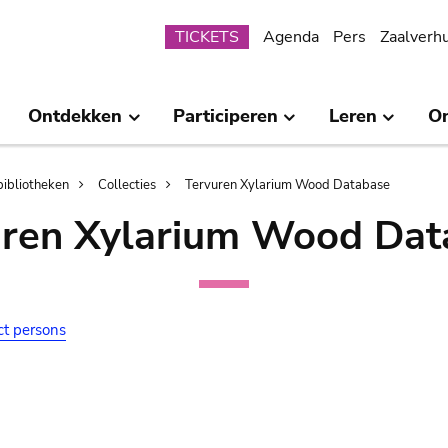
Submenu
TICKETS
Agenda
Pers
Zaalverh
Ontdekken
Participeren
Leren
O
bibliotheken
Collecties
Tervuren Xylarium Wood Database
uren Xylarium Wood Dat
ct persons