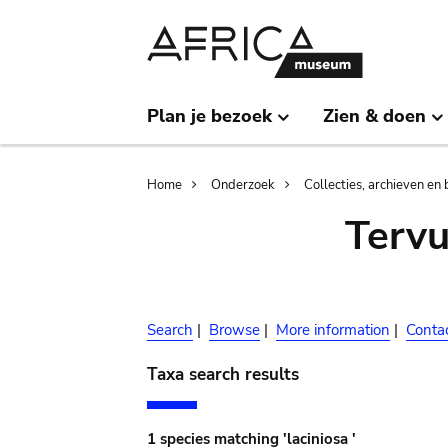
Skip
Skip
to
to
main
search
content
Plan je bezoek
Zien & doen
Breadcrumb
Home
Onderzoek
Collecties, archieven en 
Terv
Search
|
Browse
|
More information
|
Conta
Taxa search results
1 species matching 'laciniosa '