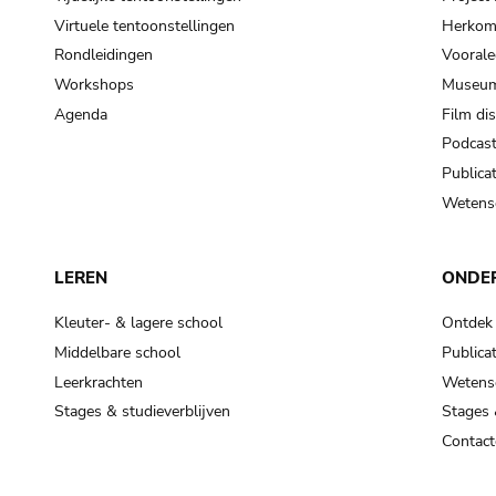
Virtuele tentoonstellingen
Herkoms
Rondleidingen
Voorale
Workshops
Museum
Agenda
Film di
Podcas
Publicat
Wetensc
LEREN
ONDE
Kleuter- & lagere school
Ontdek
Middelbare school
Publicat
Leerkrachten
Wetensc
Stages & studieverblijven
Stages 
Contact