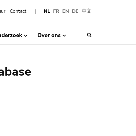
uur
Contact
NL
FR
EN
DE
中文
nderzoek
Over ons
Search
abase