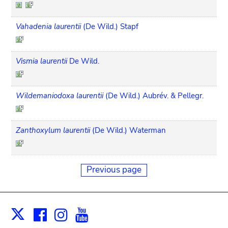
Vahadenia laurentii
(De Wild.) Stapf
Vismia laurentii
De Wild.
Wildemaniodoxa laurentii
(De Wild.) Aubrév. & Pellegr.
Zanthoxylum laurentii
(De Wild.) Waterman
Previous page
Facebook
Instagram
Youtube
Print
X