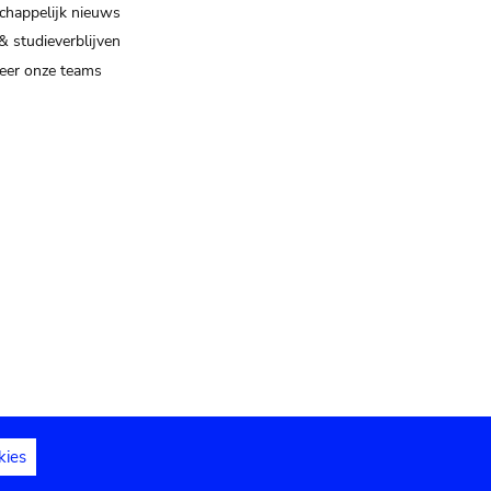
happelijk nieuws
& studieverblijven
eer onze teams
kies
dedelingen
Toegankelijkheidsverklaring