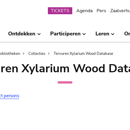
Submenu
TICKETS
Agenda
Pers
Zaalverh
Ontdekken
Participeren
Leren
O
bibliotheken
Collecties
Tervuren Xylarium Wood Database
uren Xylarium Wood Dat
ct persons