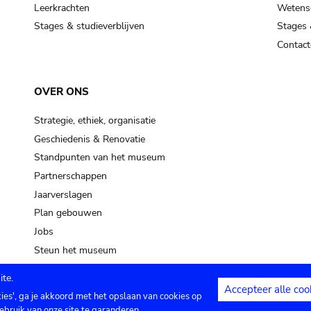
Leerkrachten
Wetensc
Stages & studieverblijven
Stages 
Contact
OVER ONS
Strategie, ethiek, organisatie
Geschiedenis & Renovatie
Standpunten van het museum
Partnerschappen
Jaarverslagen
Plan gebouwen
Jobs
Steun het museum
te.
Accepteer alle coo
kies', ga je akkoord met het opslaan van cookies op
ontact
Privacy instellingen
Juridische me
ebruik van onze site te garanderen.