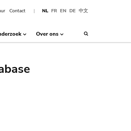
uur
Contact
NL
FR
EN
DE
中文
nderzoek
Over ons
Search
abase