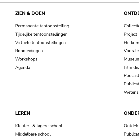
ZIEN & DOEN
ONTD
Permanente tentoonstelling
Collecti
Tijdelijke tentoonstellingen
Projec
Virtuele tentoonstellingen
Herkoms
Rondleidingen
Voorale
Workshops
Museum
Agenda
Film di
Podcas
Publicat
Wetensc
LEREN
ONDE
Kleuter- & lagere school
Ontdek
Middelbare school
Publicat