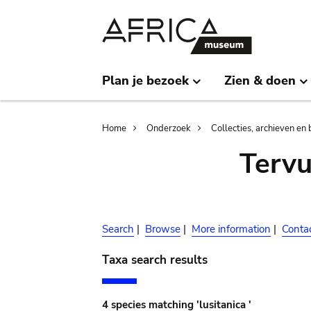
Skip
Skip
to
to
main
search
content
Plan je bezoek
Zien & doen
Breadcrumb
Home
Onderzoek
Collecties, archieven en 
Terv
Search
|
Browse
|
More information
|
Conta
Taxa search results
4 species matching 'lusitanica '