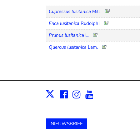
Cupressus lusitanica
Mill.
Erica lusitanica
Rudolphi
Prunus lusitanica
L.
Quercus lusitanica
Lam.
Facebook
Instagram
Youtube
Print
X
NIEUWSBRIEF