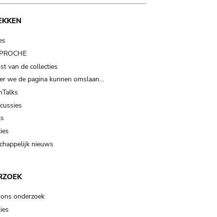
EKKEN
es
t PROCHE
t van de collecties
er we de pagina kunnen omslaan…
Talks
scussies
ts
ies
happelijk nieuws
RZOEK
 ons onderzoek
ies