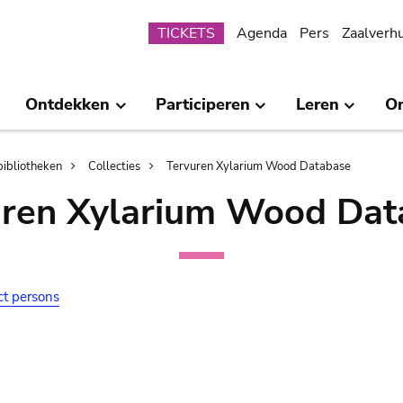
Submenu
TICKETS
Agenda
Pers
Zaalverh
Ontdekken
Participeren
Leren
O
bibliotheken
Collecties
Tervuren Xylarium Wood Database
uren Xylarium Wood Dat
ct persons