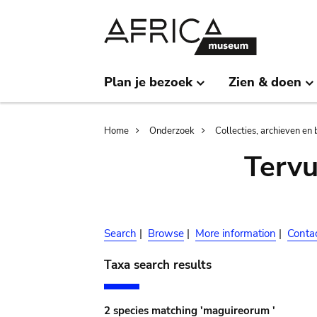
Skip
Skip
to
to
main
search
content
Plan je bezoek
Zien & doen
Breadcrumb
Home
Onderzoek
Collecties, archieven en 
Terv
Search
|
Browse
|
More information
|
Conta
Taxa search results
2 species matching 'maguireorum '