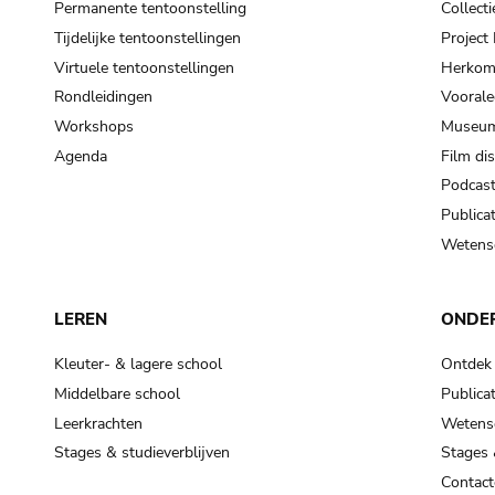
Permanente tentoonstelling
Collecti
Tijdelijke tentoonstellingen
Projec
Virtuele tentoonstellingen
Herkoms
Rondleidingen
Voorale
Workshops
Museum
Agenda
Film di
Podcas
Publicat
Wetensc
LEREN
ONDE
Kleuter- & lagere school
Ontdek
Middelbare school
Publicat
Leerkrachten
Wetensc
Stages & studieverblijven
Stages 
Contact