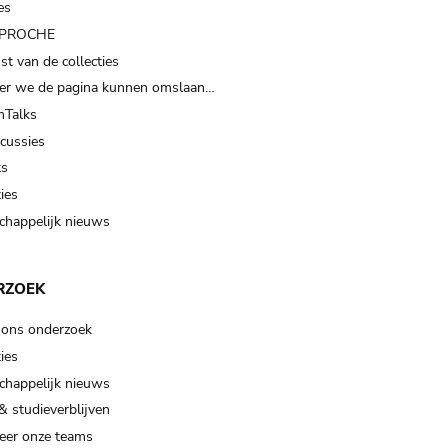
es
t PROCHE
t van de collecties
er we de pagina kunnen omslaan…
Talks
scussies
ts
ies
happelijk nieuws
RZOEK
 ons onderzoek
ies
happelijk nieuws
& studieverblijven
eer onze teams