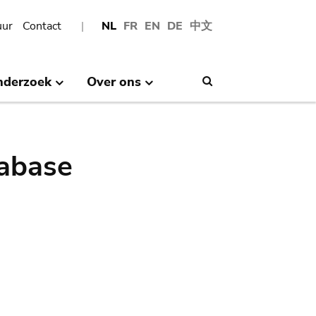
uur
Contact
NL
FR
EN
DE
中文
nderzoek
Over ons
Search
abase