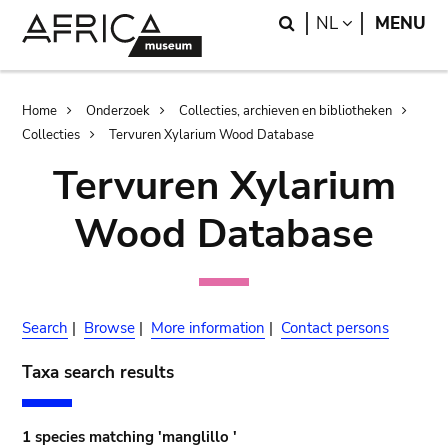
Skip
Skip
Search
LANGUAGE
NL
MENU
to
to
main
search
content
Breadcrumb
Home
Onderzoek
Collecties, archieven en bibliotheken
Collecties
Tervuren Xylarium Wood Database
Tervuren Xylarium
Wood Database
Search
|
Browse
|
More information
|
Contact persons
Taxa search results
1 species matching 'manglillo '