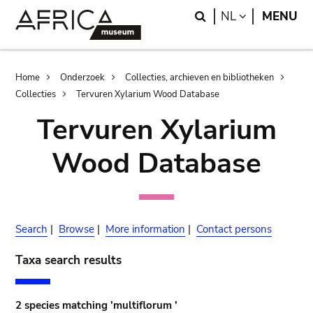
Skip
Skip
Search
LANGUAGE
NL
MENU
to
to
main
search
content
Breadcrumb
Home
Onderzoek
Collecties, archieven en bibliotheken
Collecties
Tervuren Xylarium Wood Database
Tervuren Xylarium
Wood Database
Search
|
Browse
|
More information
|
Contact persons
Taxa search results
2 species matching 'multiflorum '