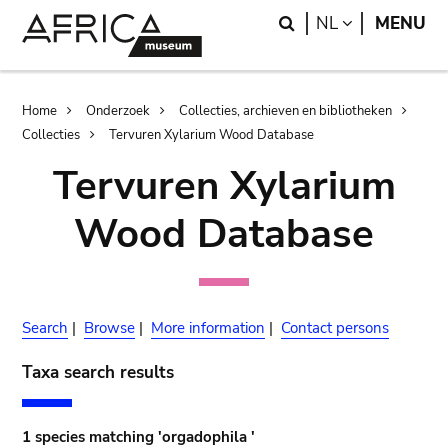
Skip
Skip
Search
LANGUAGE
NL
MENU
to
to
main
search
content
Breadcrumb
Home
Onderzoek
Collecties, archieven en bibliotheken
Collecties
Tervuren Xylarium Wood Database
Tervuren Xylarium
Wood Database
Search
|
Browse
|
More information
|
Contact persons
Taxa search results
1 species matching 'orgadophila '