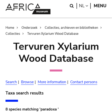
Skip
Skip
Search
LANGUAGE
NL
MENU
to
to
main
search
content
Breadcrumb
Home
Onderzoek
Collecties, archieven en bibliotheken
Collecties
Tervuren Xylarium Wood Database
Tervuren Xylarium
Wood Database
Search
|
Browse
|
More information
|
Contact persons
Taxa search results
8 species matching 'paradoxa '