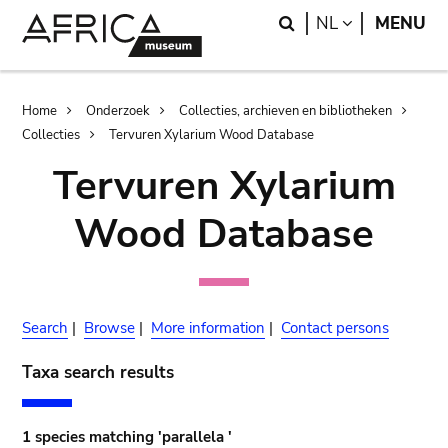
Skip
Skip
Search
LANGUAGE
NL
MENU
to
to
main
search
content
Breadcrumb
Home
Onderzoek
Collecties, archieven en bibliotheken
Collecties
Tervuren Xylarium Wood Database
Tervuren Xylarium
Wood Database
Search
|
Browse
|
More information
|
Contact persons
Taxa search results
1 species matching 'parallela '