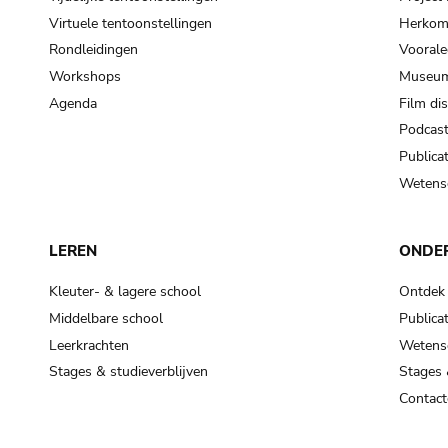
Virtuele tentoonstellingen
Herkoms
Rondleidingen
Voorale
Workshops
Museum
Agenda
Film di
Podcas
Publicat
Wetensc
LEREN
ONDE
Kleuter- & lagere school
Ontdek
Middelbare school
Publicat
Leerkrachten
Wetensc
Stages & studieverblijven
Stages 
Contact