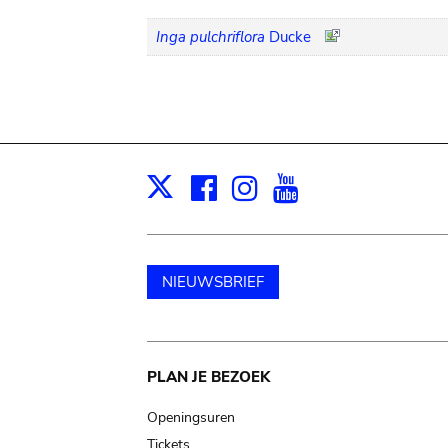
Inga pulchriflora
Ducke
Facebook
Instagram
Youtube
Print
X
NIEUWSBRIEF
Main
PLAN JE BEZOEK
navigation
Openingsuren
Tickets