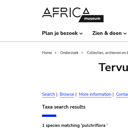
Skip
Skip
to
to
main
search
content
Plan je bezoek
Zien & doen
Breadcrumb
Home
Onderzoek
Collecties, archieven en 
Terv
Search
|
Browse
|
More information
|
Conta
Taxa search results
1 species matching 'pulchriflora '