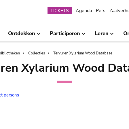
Submenu
TICKETS
Agenda
Pers
Zaalverh
Ontdekken
Participeren
Leren
O
bibliotheken
Collecties
Tervuren Xylarium Wood Database
uren Xylarium Wood Dat
ct persons