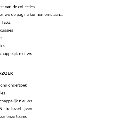
t van de collecties
er we de pagina kunnen omslaan…
Talks
scussies
ts
ies
happelijk nieuws
RZOEK
 ons onderzoek
ies
happelijk nieuws
& studieverblijven
eer onze teams