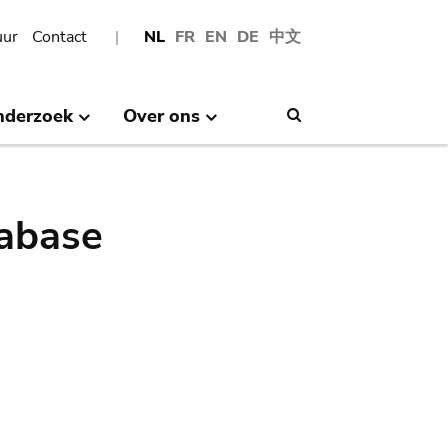
uur
Contact
NL
FR
EN
DE
中文
nderzoek
Over ons
Search
abase