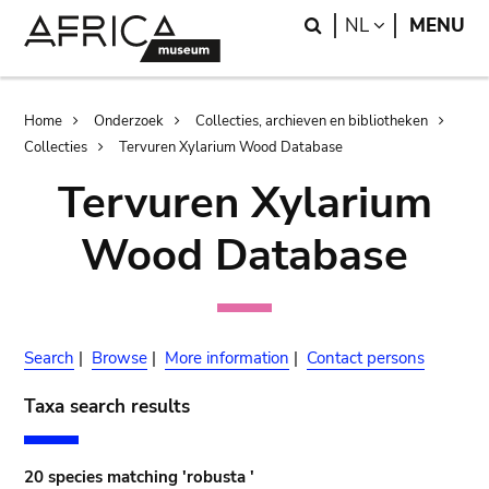
Skip
Skip
Search
LANGUAGE
NL
MENU
to
to
main
search
content
Breadcrumb
Home
Onderzoek
Collecties, archieven en bibliotheken
Collecties
Tervuren Xylarium Wood Database
Tervuren Xylarium
Wood Database
Search
|
Browse
|
More information
|
Contact persons
Taxa search results
20 species matching 'robusta '