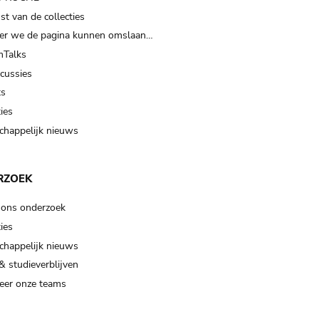
t van de collecties
er we de pagina kunnen omslaan…
Talks
scussies
ts
ies
happelijk nieuws
RZOEK
 ons onderzoek
ies
happelijk nieuws
& studieverblijven
eer onze teams