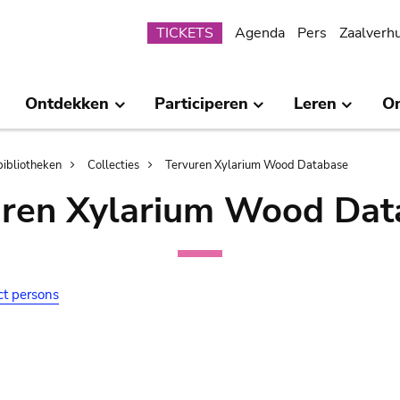
Submenu
TICKETS
Agenda
Pers
Zaalverh
Ontdekken
Participeren
Leren
O
bibliotheken
Collecties
Tervuren Xylarium Wood Database
uren Xylarium Wood Dat
ct persons