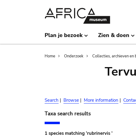
Skip
Skip
to
to
main
search
content
Plan je bezoek
Zien & doen
Breadcrumb
Home
Onderzoek
Collecties, archieven en 
Terv
Search
|
Browse
|
More information
|
Conta
Taxa search results
1 species matching 'rubrinervis '