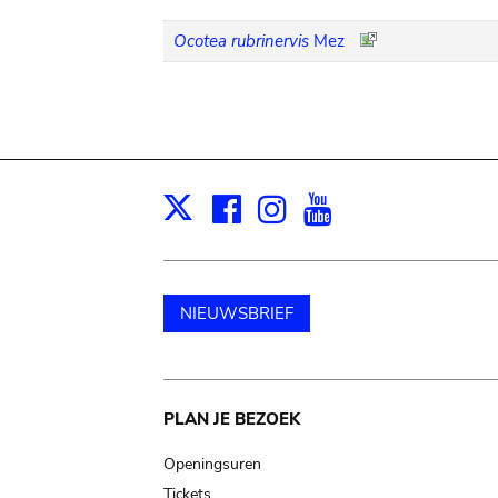
Ocotea rubrinervis
Mez
Facebook
Instagram
Youtube
Print
X
NIEUWSBRIEF
Main
PLAN JE BEZOEK
navigation
Openingsuren
Tickets