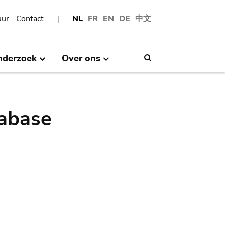
uur
Contact
NL
FR
EN
DE
中文
nderzoek
Over ons
Search
abase