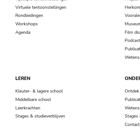
Virtuele tentoonstellingen
Herkoms
Rondleidingen
Voorale
Workshops
Museum
Agenda
Film di
Podcas
Publicat
Wetensc
LEREN
ONDE
Kleuter- & lagere school
Ontdek
Middelbare school
Publicat
Leerkrachten
Wetensc
Stages & studieverblijven
Stages 
Contact