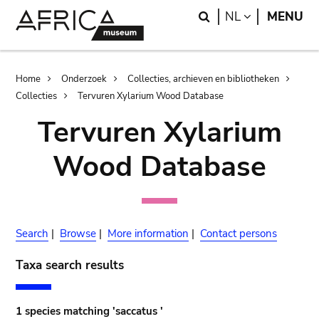
Skip
Skip
Search
LANGUAGE
NL
MENU
to
to
main
search
content
Breadcrumb
Home
Onderzoek
Collecties, archieven en bibliotheken
Collecties
Tervuren Xylarium Wood Database
Tervuren Xylarium
Wood Database
Search
|
Browse
|
More information
|
Contact persons
Taxa search results
1 species matching 'saccatus '