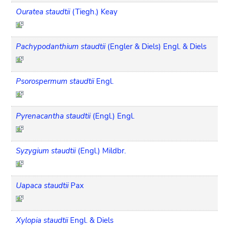
Ouratea staudtii
(Tiegh.) Keay
Pachypodanthium staudtii
(Engler & Diels) Engl. & Diels
Psorospermum staudtii
Engl.
Pyrenacantha staudtii
(Engl.) Engl.
Syzygium staudtii
(Engl.) Mildbr.
Uapaca staudtii
Pax
Xylopia staudtii
Engl. & Diels