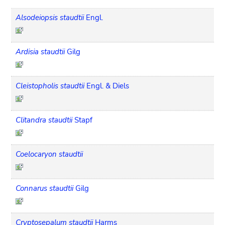
Alsodeiopsis staudtii
Engl.
Ardisia staudtii
Gilg
Cleistopholis staudtii
Engl. & Diels
Clitandra staudtii
Stapf
Coelocaryon staudtii
Connarus staudtii
Gilg
Cryptosepalum staudtii
Harms