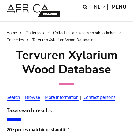
Skip
Skip
Search
LANGUAGE
NL
MENU
to
to
main
search
content
Breadcrumb
Home
Onderzoek
Collecties, archieven en bibliotheken
Collecties
Tervuren Xylarium Wood Database
Tervuren Xylarium
Wood Database
Search
|
Browse
|
More information
|
Contact persons
Taxa search results
20 species matching 'staudtii '