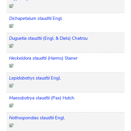
Dichapetalum staudtii
Engl.
Duguetia staudtii
(Engl. & Diels) Chatrou
Heckeldora staudtii
(Harms) Staner
Lepidobotrys staudtii
Engl.
Maesobotrya staudtii
(Pax) Hutch.
Nothospondias staudtii
Engl.