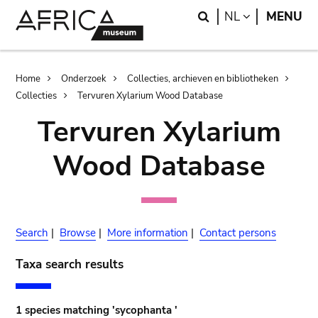
Skip
Skip
Search
LANGUAGE
NL
MENU
to
to
main
search
content
Breadcrumb
Home
Onderzoek
Collecties, archieven en bibliotheken
Collecties
Tervuren Xylarium Wood Database
Tervuren Xylarium
Wood Database
Search
|
Browse
|
More information
|
Contact persons
Taxa search results
1 species matching 'sycophanta '