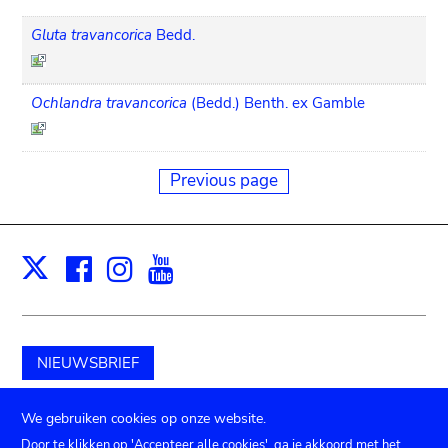
Gluta travancorica
Bedd.
Ochlandra travancorica
(Bedd.) Benth. ex Gamble
Previous page
Facebook
Instagram
Youtube
Print
X
NIEUWSBRIEF
Schenk aan het museum
We gebruiken cookies op onze website.
Door te klikken op 'Accepteer alle cookies', ga je akkoord met het