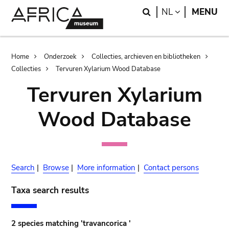
Skip
Skip
Search
LANGUAGE
NL
MENU
to
to
main
search
content
Breadcrumb
Home
Onderzoek
Collecties, archieven en bibliotheken
Collecties
Tervuren Xylarium Wood Database
Tervuren Xylarium
Wood Database
Search
|
Browse
|
More information
|
Contact persons
Taxa search results
2 species matching 'travancorica '