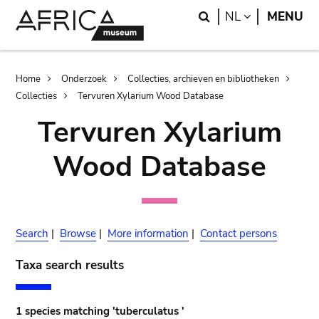
Skip
Skip
Search
LANGUAGE
NL
MENU
to
to
main
search
content
Breadcrumb
Home
Onderzoek
Collecties, archieven en bibliotheken
Collecties
Tervuren Xylarium Wood Database
Tervuren Xylarium
Wood Database
Search
|
Browse
|
More information
|
Contact persons
Taxa search results
1 species matching 'tuberculatus '