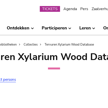
Submenu
TICKETS
Agenda
Pers
Zaalverh
Ontdekken
Participeren
Leren
O
bibliotheken
Collecties
Tervuren Xylarium Wood Database
uren Xylarium Wood Dat
ct persons