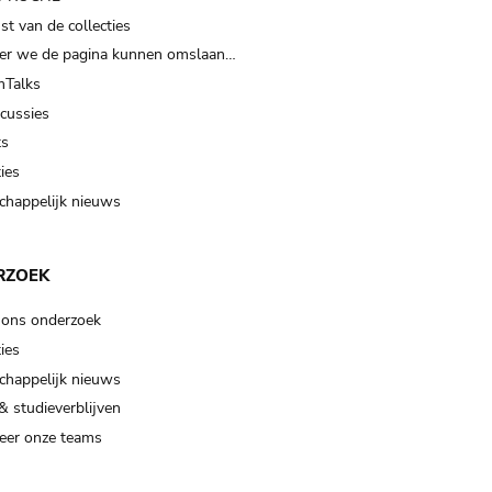
t van de collecties
er we de pagina kunnen omslaan…
Talks
scussies
ts
ies
happelijk nieuws
RZOEK
 ons onderzoek
ies
happelijk nieuws
& studieverblijven
eer onze teams