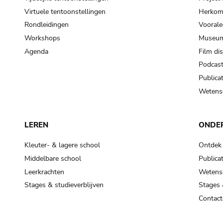
Virtuele tentoonstellingen
Herkoms
Rondleidingen
Voorale
Workshops
Museum
Agenda
Film di
Podcas
Publicat
Wetensc
LEREN
ONDE
Kleuter- & lagere school
Ontdek
Middelbare school
Publicat
Leerkrachten
Wetensc
Stages & studieverblijven
Stages 
Contact