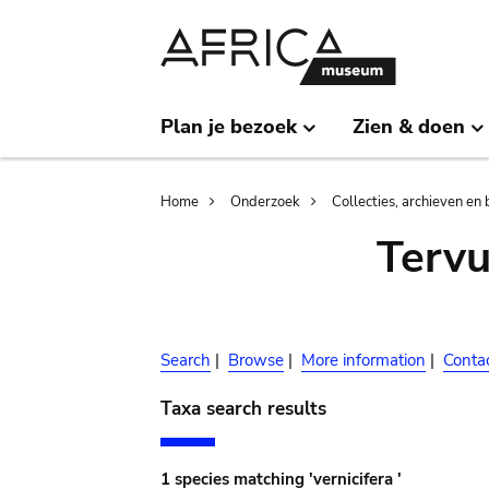
Skip
Skip
to
to
main
search
content
Plan je bezoek
Zien & doen
Breadcrumb
Home
Onderzoek
Collecties, archieven en 
Terv
Search
|
Browse
|
More information
|
Conta
Taxa search results
1 species matching 'vernicifera '