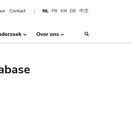
uur
Contact
NL
FR
EN
DE
中文
nderzoek
Over ons
Search
abase