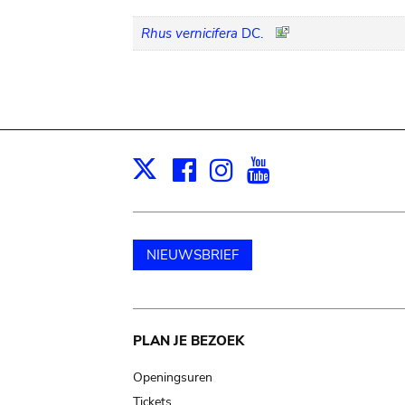
Rhus vernicifera
DC.
Facebook
Instagram
Youtube
Print
X
NIEUWSBRIEF
Main
PLAN JE BEZOEK
navigation
Openingsuren
Tickets