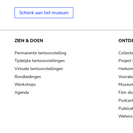
Schenk aan het museum
ZIEN & DOEN
ONTD
Permanente tentoonstelling
Collecti
Tijdelijke tentoonstellingen
Projec
Virtuele tentoonstellingen
Herkoms
Rondleidingen
Voorale
Workshops
Museum
Agenda
Film di
Podcas
Publicat
Wetensc