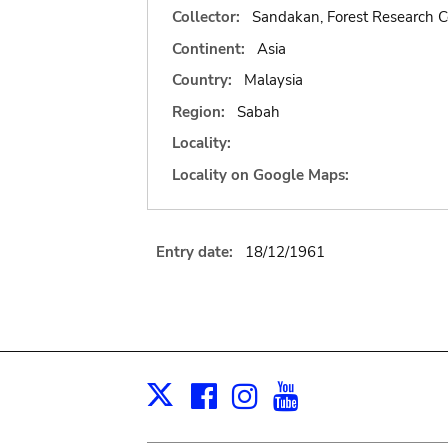
Collector:
Sandakan, Forest Research C
Continent:
Asia
Country:
Malaysia
Region:
Sabah
Locality:
Locality on Google Maps:
Entry date:
18/12/1961
Facebook
Instagram
Youtube
Print
X