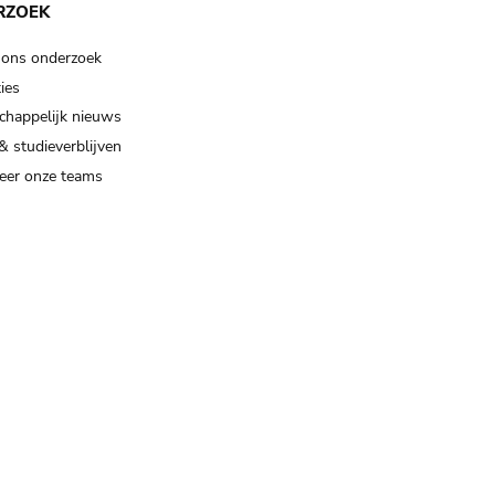
RZOEK
 ons onderzoek
ies
happelijk nieuws
& studieverblijven
eer onze teams