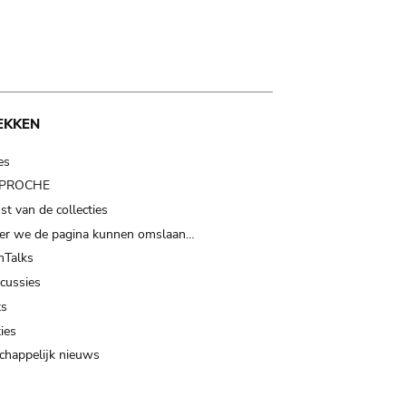
EKKEN
es
t PROCHE
t van de collecties
er we de pagina kunnen omslaan…
Talks
scussies
ts
ies
happelijk nieuws