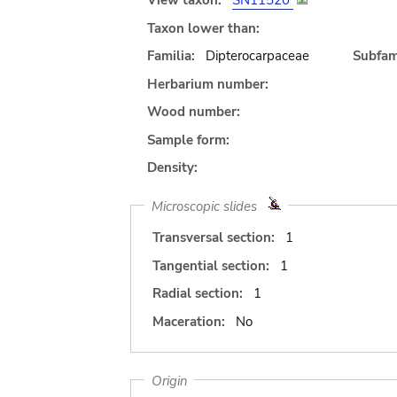
View taxon:
SN11520
Taxon lower than:
Familia:
Dipterocarpaceae
Subfami
Herbarium number:
Wood number:
Sample form:
Density:
Microscopic slides
Transversal section:
1
Tangential section:
1
Radial section:
1
Maceration:
No
Origin