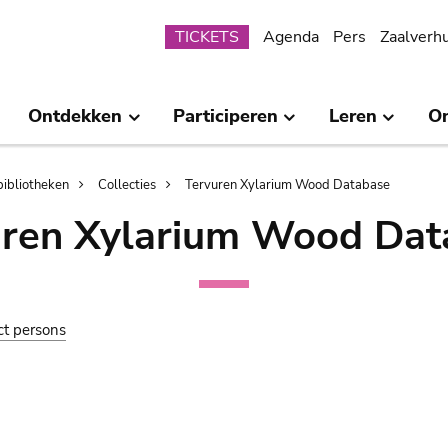
Submenu
TICKETS
Agenda
Pers
Zaalverh
Ontdekken
Participeren
Leren
O
bibliotheken
Collecties
Tervuren Xylarium Wood Database
uren Xylarium Wood Dat
ct persons