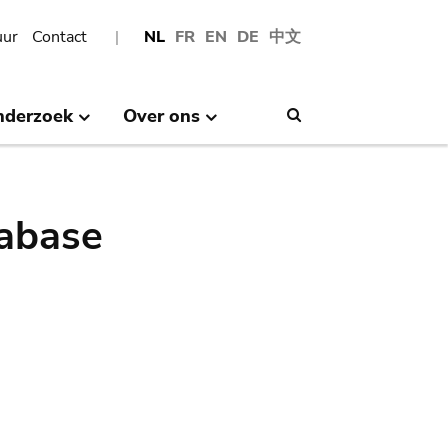
uur
Contact
NL
FR
EN
DE
中文
nderzoek
Over ons
Search
abase