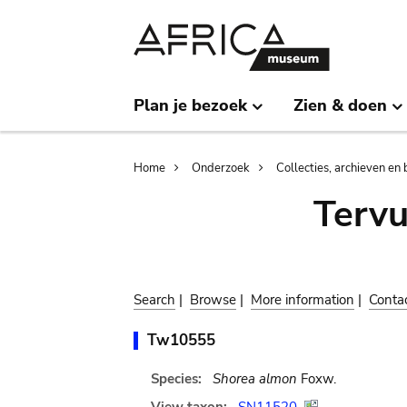
Skip
Skip
to
to
main
search
content
Plan je bezoek
Zien & doen
Breadcrumb
Home
Onderzoek
Collecties, archieven en 
Terv
Search
|
Browse
|
More information
|
Conta
Tw10555
Species:
Shorea almon
Foxw.