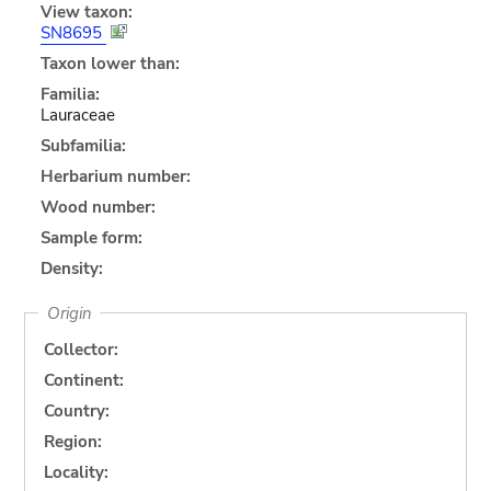
View taxon:
SN8695
Taxon lower than:
Familia:
Lauraceae
Subfamilia:
Herbarium number:
Wood number:
Sample form:
Density:
Origin
Collector:
Continent:
Country:
Region:
Locality: