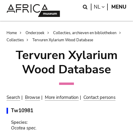
Skip
Skip
Search
LANGUAGE
NL
MENU
to
to
main
search
content
Breadcrumb
Home
Onderzoek
Collecties, archieven en bibliotheken
Collecties
Tervuren Xylarium Wood Database
Tervuren Xylarium
Wood Database
Search
|
Browse
|
More information
|
Contact persons
Tw10981
Species:
Ocotea spec.