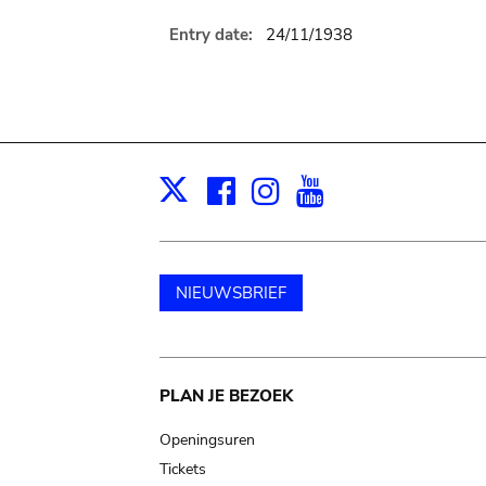
Entry date:
24/11/1938
Facebook
Instagram
Youtube
Print
X
NIEUWSBRIEF
Main
PLAN JE BEZOEK
navigation
Openingsuren
Tickets