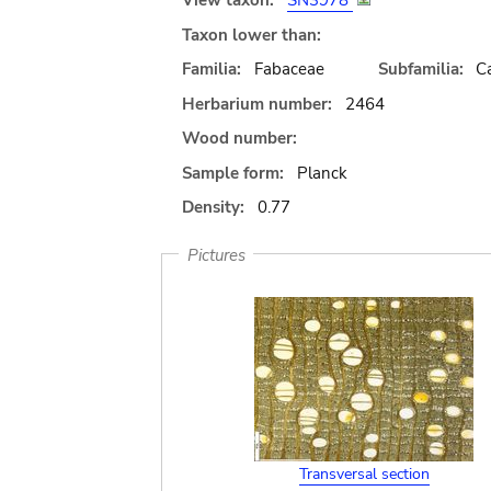
View taxon:
SN3978
Taxon lower than:
Familia:
Fabaceae
Subfamilia:
C
Herbarium number:
2464
Wood number:
Sample form:
Planck
Density:
0.77
Pictures
Transversal section