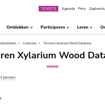
Submenu
TICKETS
Agenda
Pers
Zaalverh
Ontdekken
Participeren
Leren
O
bibliotheken
Collecties
Tervuren Xylarium Wood Database
uren Xylarium Wood Dat
ct persons
y.