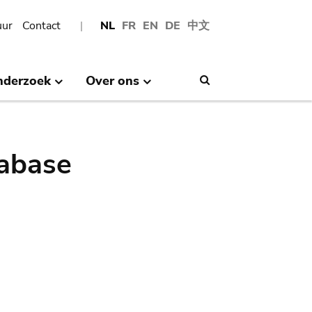
uur
Contact
NL
FR
EN
DE
中文
nderzoek
Over ons
Search
abase