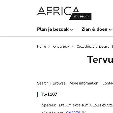
Skip
Skip
to
to
main
search
content
Plan je bezoek
Zien & doen
Breadcrumb
Home
Onderzoek
Collecties, archieven en 
Terv
Search
|
Browse
|
More information
|
Conta
Tw1107
Species:
Dialium excelsum
J. Louis ex Ste