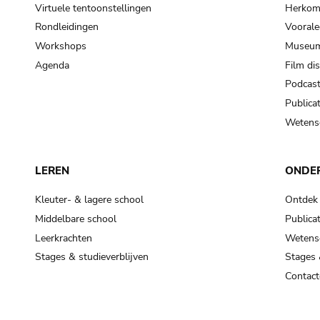
Virtuele tentoonstellingen
Herkoms
Rondleidingen
Voorale
Workshops
Museum
Agenda
Film di
Podcas
Publicat
Wetensc
LEREN
ONDE
Kleuter- & lagere school
Ontdek
Middelbare school
Publicat
Leerkrachten
Wetensc
Stages & studieverblijven
Stages 
Contact