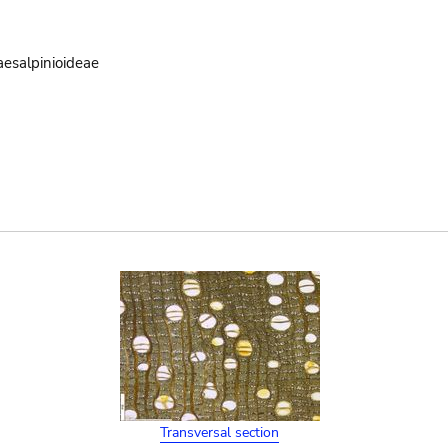
aesalpinioideae
Transversal section