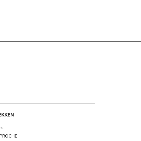
EKKEN
es
t PROCHE