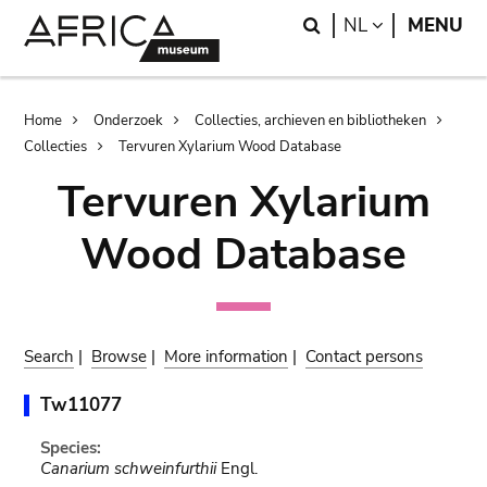
Skip
Skip
Search
LANGUAGE
NL
MENU
to
to
main
search
content
Breadcrumb
Home
Onderzoek
Collecties, archieven en bibliotheken
Collecties
Tervuren Xylarium Wood Database
Tervuren Xylarium
Wood Database
Search
|
Browse
|
More information
|
Contact persons
Tw11077
Species:
Canarium schweinfurthii
Engl.