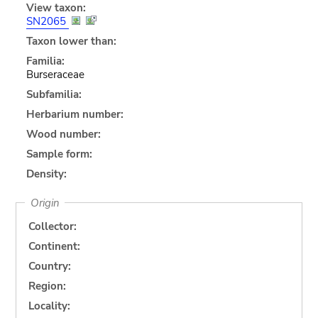
View taxon:
SN2065
Taxon lower than:
Familia:
Burseraceae
Subfamilia:
Herbarium number:
Wood number:
Sample form:
Density:
Origin
Collector:
Continent:
Country:
Region:
Locality: