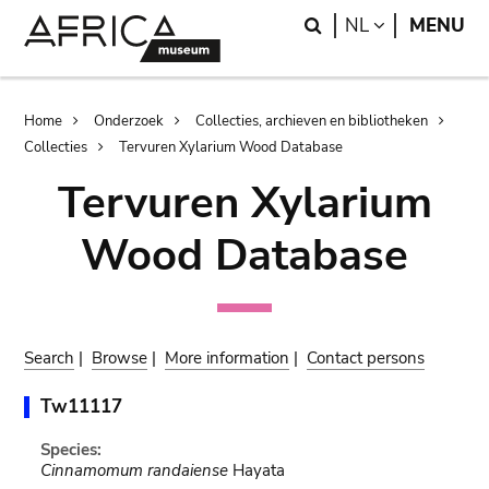
Skip
Skip
Search
LANGUAGE
NL
MENU
to
to
main
search
content
Breadcrumb
Home
Onderzoek
Collecties, archieven en bibliotheken
Collecties
Tervuren Xylarium Wood Database
Tervuren Xylarium
Wood Database
Search
|
Browse
|
More information
|
Contact persons
Tw11117
Species:
Cinnamomum randaiense
Hayata