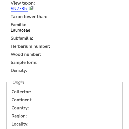
View taxon:
SN2795
Taxon lower than:
Familia:
Lauraceae
Subfamilia:
Herbarium number:
Wood number:
Sample form:
Density:
Origin
Collector:
Continent:
Country:
Region:
Locality: