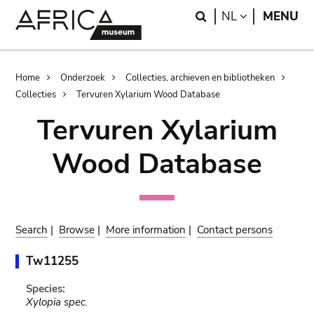
Skip
Skip
Search
LANGUAGE
NL
MENU
to
to
main
search
content
Breadcrumb
Home
Onderzoek
Collecties, archieven en bibliotheken
Collecties
Tervuren Xylarium Wood Database
Tervuren Xylarium
Wood Database
Search
|
Browse
|
More information
|
Contact persons
Tw11255
Species:
Xylopia spec.