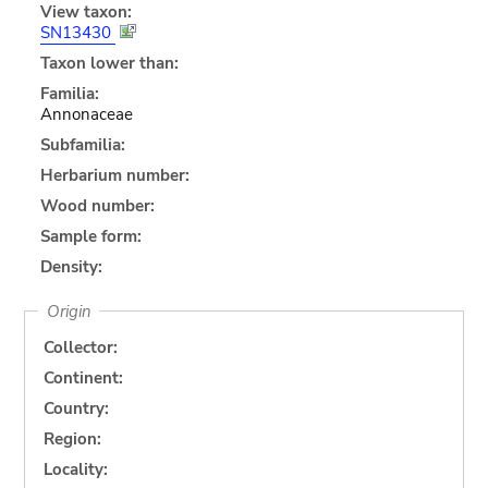
View taxon:
SN13430
Taxon lower than:
Familia:
Annonaceae
Subfamilia:
Herbarium number:
Wood number:
Sample form:
Density:
Origin
Collector:
Continent:
Country:
Region:
Locality: