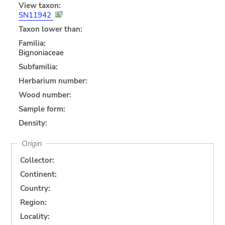
View taxon:
SN11942
Taxon lower than:
Familia:
Bignoniaceae
Subfamilia:
Herbarium number:
Wood number:
Sample form:
Density:
Origin
Collector:
Continent:
Country:
Region:
Locality: