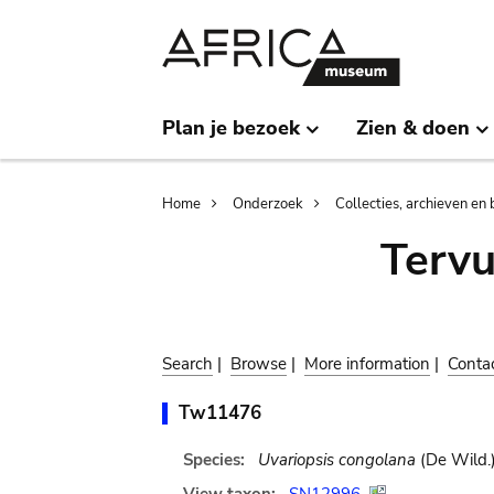
Skip
Skip
to
to
main
search
content
Plan je bezoek
Zien & doen
Breadcrumb
Home
Onderzoek
Collecties, archieven en 
Terv
Search
|
Browse
|
More information
|
Conta
Tw11476
Species:
Uvariopsis congolana
(De Wild.) 