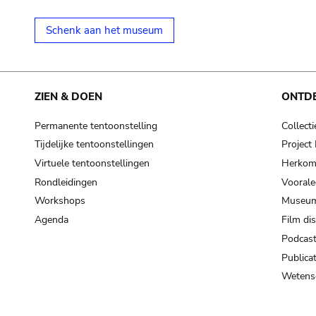
Schenk aan het museum
ZIEN & DOEN
ONTD
Permanente tentoonstelling
Collecti
Tijdelijke tentoonstellingen
Projec
Virtuele tentoonstellingen
Herkoms
Rondleidingen
Voorale
Workshops
Museum
Agenda
Film di
Podcas
Publicat
Wetensc