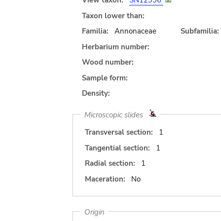
View taxon:
SN12996
Taxon lower than:
Familia:
Annonaceae
Subfamilia:
Herbarium number:
Wood number:
Sample form:
Density:
Microscopic slides
Transversal section:
1
Tangential section:
1
Radial section:
1
Maceration:
No
Origin