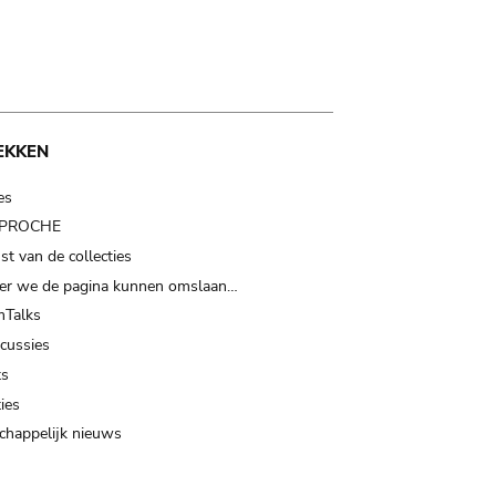
EKKEN
es
t PROCHE
t van de collecties
er we de pagina kunnen omslaan…
Talks
scussies
ts
ies
happelijk nieuws