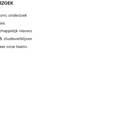
RZOEK
 ons onderzoek
ies
happelijk nieuws
& studieverblijven
eer onze teams