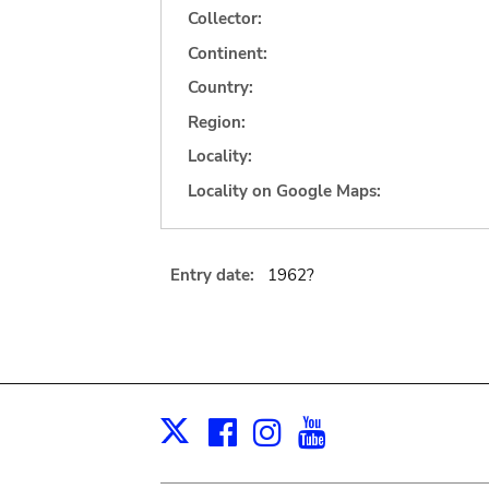
Collector:
Continent:
Country:
Region:
Locality:
Locality on Google Maps:
Entry date:
1962?
Facebook
Instagram
Youtube
Print
X