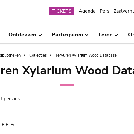
Submenu
TICKETS
Agenda
Pers
Zaalverh
Ontdekken
Participeren
Leren
O
bibliotheken
Collecties
Tervuren Xylarium Wood Database
uren Xylarium Wood Dat
ct persons
R.E. Fr.