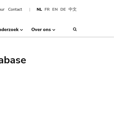
uur
Contact
NL
FR
EN
DE
中文
nderzoek
Over ons
Search
abase