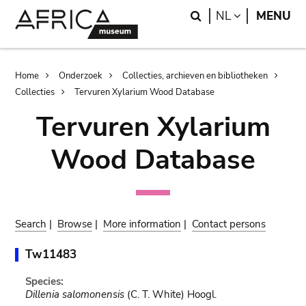
Skip
Skip
Search
LANGUAGE
NL
MENU
to
to
main
search
content
Breadcrumb
Home
Onderzoek
Collecties, archieven en bibliotheken
Collecties
Tervuren Xylarium Wood Database
Tervuren Xylarium
Wood Database
Search
|
Browse
|
More information
|
Contact persons
Tw11483
Species:
Dillenia salomonensis
(C. T. White) Hoogl.