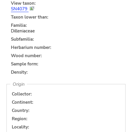
View taxon:
SN4079
Taxon lower than:
Familia:
Dilleniaceae
Subfamilia:
Herbarium number:
Wood number:
Sample form:
Density:
Origin
Collector:
Continent:
Country:
Region:
Locality: