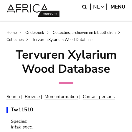
Skip
Skip
Search
LANGUAGE
NL
MENU
to
to
main
search
content
Breadcrumb
Home
Onderzoek
Collecties, archieven en bibliotheken
Collecties
Tervuren Xylarium Wood Database
Tervuren Xylarium
Wood Database
Search
|
Browse
|
More information
|
Contact persons
Tw11510
Species:
Intsia spec.