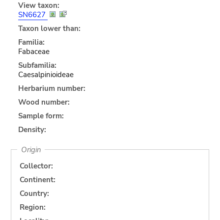
View taxon:
SN6627
Taxon lower than:
Familia:
Fabaceae
Subfamilia:
Caesalpinioideae
Herbarium number:
Wood number:
Sample form:
Density:
Origin
Collector:
Continent:
Country:
Region: