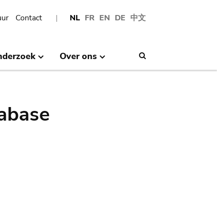
uur
Contact
NL
FR
EN
DE
中文
nderzoek
Over ons
Search
abase