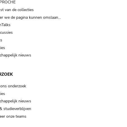
t PROCHE
t van de collecties
er we de pagina kunnen omslaan…
Talks
scussies
ts
ies
happelijk nieuws
RZOEK
 ons onderzoek
ies
happelijk nieuws
& studieverblijven
eer onze teams