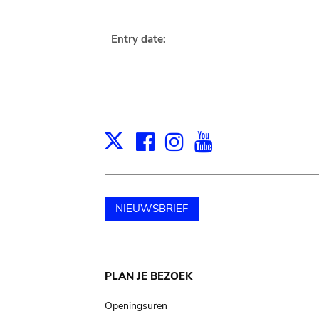
Entry date:
Facebook
Instagram
Youtube
Print
X
NIEUWSBRIEF
Main
PLAN JE BEZOEK
navigation
Openingsuren