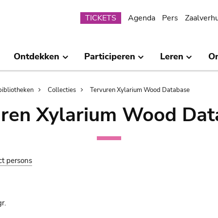
Submenu
TICKETS
Agenda
Pers
Zaalverh
Ontdekken
Participeren
Leren
O
bibliotheken
Collecties
Tervuren Xylarium Wood Database
uren Xylarium Wood Dat
ct persons
r.