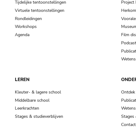
Tijdelijke tentoonstellingen
Projec
Virtuele tentoonstellingen
Herkoms
Rondleidingen
Voorale
Workshops
Museum
Agenda
Film di
Podcas
Publicat
Wetensc
LEREN
ONDE
Kleuter- & lagere school
Ontdek
Middelbare school
Publicat
Leerkrachten
Wetensc
Stages & studieverblijven
Stages 
Contact