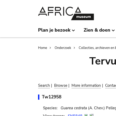
Skip
Skip
to
to
main
search
content
Plan je bezoek
Zien & doen
Breadcrumb
Home
Onderzoek
Collecties, archieven en 
Terv
Search
|
Browse
|
More information
|
Conta
Tw12958
Species:
Guarea cedrata
(A. Chev.) Pelleg