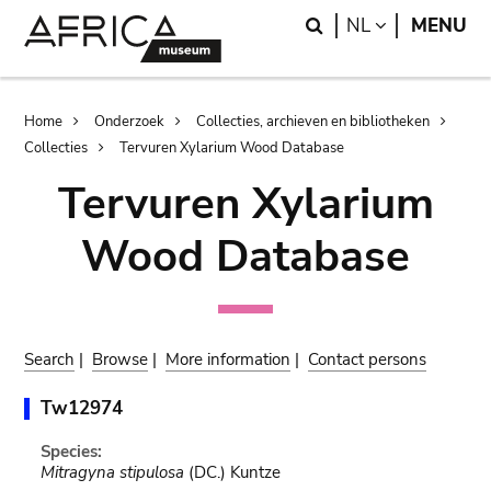
Skip
Skip
Search
LANGUAGE
NL
MENU
to
to
main
search
content
Breadcrumb
Home
Onderzoek
Collecties, archieven en bibliotheken
Collecties
Tervuren Xylarium Wood Database
Tervuren Xylarium
Wood Database
Search
|
Browse
|
More information
|
Contact persons
Tw12974
Species:
Mitragyna stipulosa
(DC.) Kuntze