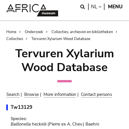
Skip
Skip
Search
LANGUAGE
NL
MENU
to
to
main
search
content
Breadcrumb
Home
Onderzoek
Collecties, archieven en bibliotheken
Collecties
Tervuren Xylarium Wood Database
Tervuren Xylarium
Wood Database
Search
|
Browse
|
More information
|
Contact persons
Tw13129
Species:
Baillonella heckelii
(Pierre ex A. Chev.) Baehni