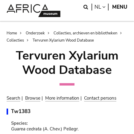
Skip
Skip
Search
LANGUAGE
NL
MENU
to
to
main
search
content
Breadcrumb
Home
Onderzoek
Collecties, archieven en bibliotheken
Collecties
Tervuren Xylarium Wood Database
Tervuren Xylarium
Wood Database
Search
|
Browse
|
More information
|
Contact persons
Tw1383
Species:
Guarea cedrata
(A. Chev.) Pellegr.