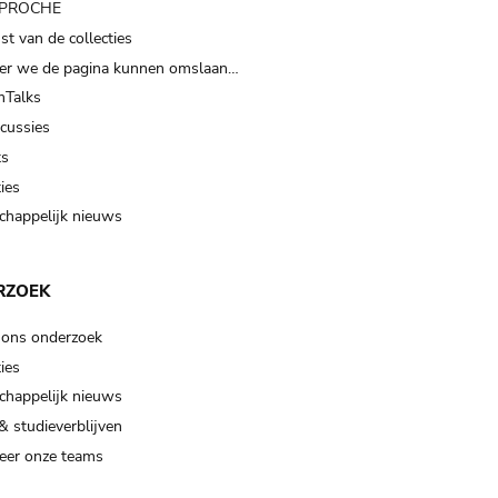
t PROCHE
t van de collecties
er we de pagina kunnen omslaan…
Talks
scussies
ts
ies
happelijk nieuws
RZOEK
 ons onderzoek
ies
happelijk nieuws
& studieverblijven
eer onze teams