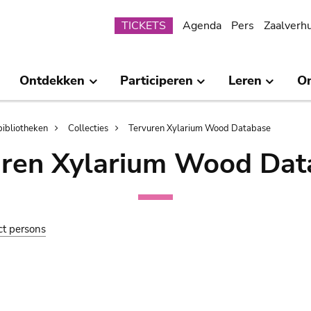
Submenu
TICKETS
Agenda
Pers
Zaalverh
Ontdekken
Participeren
Leren
O
bibliotheken
Collecties
Tervuren Xylarium Wood Database
uren Xylarium Wood Dat
ct persons