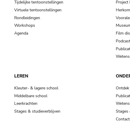
Tijdelijke tentoonstellingen
Projec
Virtuele tentoonstellingen
Herkoms
Rondleidingen
Voorale
Workshops
Museum
Agenda
Film di
Podcas
Publicat
Wetensc
LEREN
ONDE
Kleuter- & lagere school
Ontdek
Middelbare school
Publicat
Leerkrachten
Wetensc
Stages & studieverblijven
Stages 
Contact