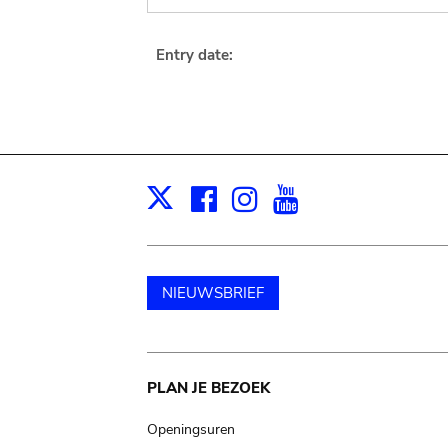
Entry date:
Facebook
Instagram
Youtube
Print
X
NIEUWSBRIEF
Main
PLAN JE BEZOEK
navigation
Openingsuren