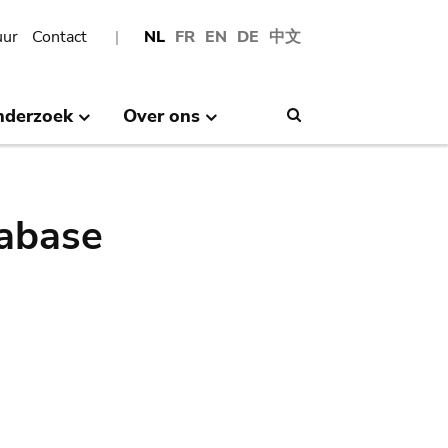
uur
Contact
NL
FR
EN
DE
中文
nderzoek
Over ons
Search
abase