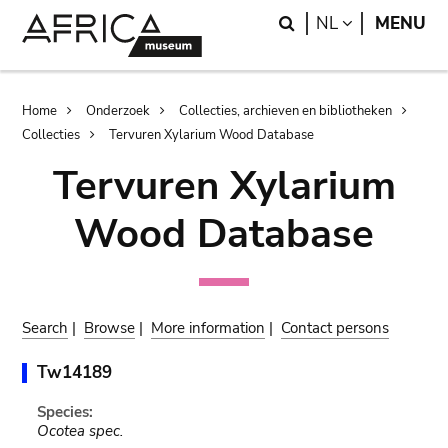
Skip
Skip
Search
LANGUAGE
NL
MENU
to
to
main
search
content
Breadcrumb
Home
Onderzoek
Collecties, archieven en bibliotheken
Collecties
Tervuren Xylarium Wood Database
Tervuren Xylarium
Wood Database
Search
|
Browse
|
More information
|
Contact persons
Tw14189
Species:
Ocotea spec.