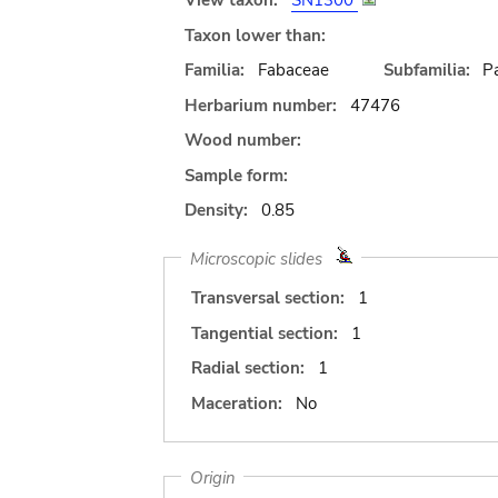
View taxon:
SN1300
Taxon lower than:
Familia:
Fabaceae
Subfamilia:
Pa
Herbarium number:
47476
Wood number:
Sample form:
Density:
0.85
Microscopic slides
Transversal section:
1
Tangential section:
1
Radial section:
1
Maceration:
No
Origin