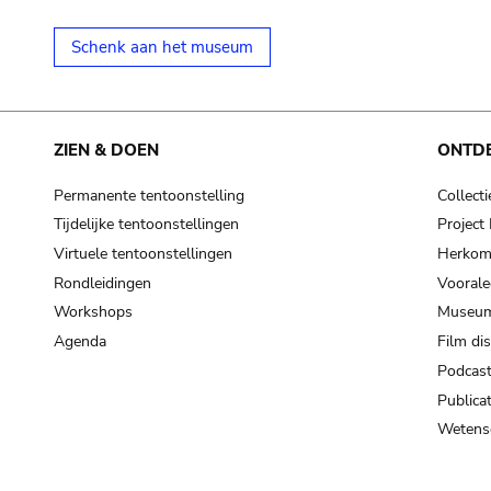
Schenk aan het museum
ZIEN & DOEN
ONTD
Permanente tentoonstelling
Collecti
Tijdelijke tentoonstellingen
Projec
Virtuele tentoonstellingen
Herkoms
Rondleidingen
Voorale
Workshops
Museum
Agenda
Film di
Podcas
Publicat
Wetensc