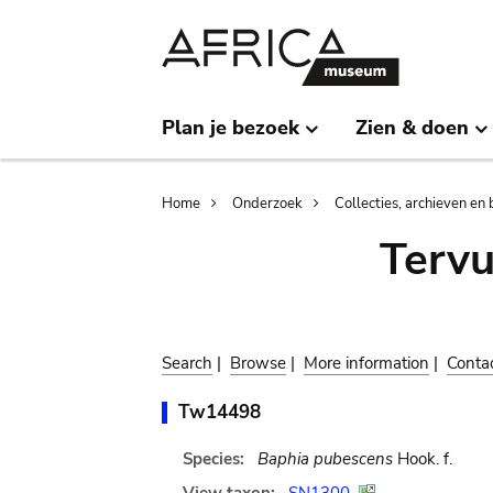
Skip
Skip
to
to
main
search
content
Plan je bezoek
Zien & doen
Breadcrumb
Home
Onderzoek
Collecties, archieven en 
Terv
Search
|
Browse
|
More information
|
Conta
Tw14498
Species:
Baphia pubescens
Hook. f.