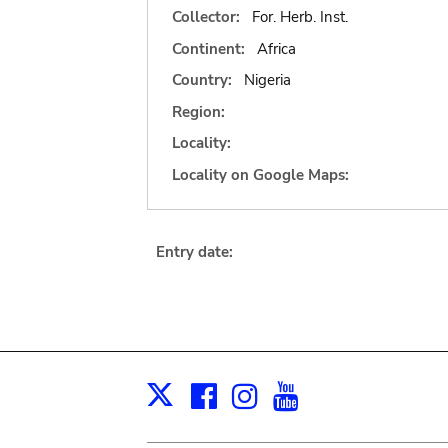
Collector:
For. Herb. Inst.
Continent:
Africa
Country:
Nigeria
Region:
Locality:
Locality on Google Maps:
Entry date:
Facebook
Instagram
Youtube
Print
X