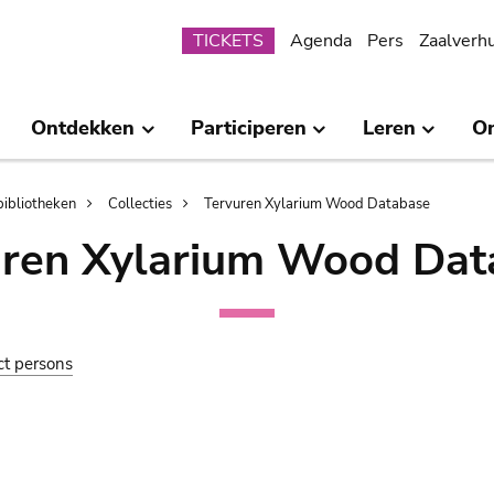
Submenu
TICKETS
Agenda
Pers
Zaalverh
Ontdekken
Participeren
Leren
O
bibliotheken
Collecties
Tervuren Xylarium Wood Database
uren Xylarium Wood Dat
ct persons