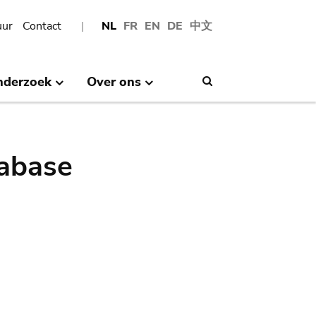
uur
Contact
NL
FR
EN
DE
中文
nderzoek
Over ons
Search
abase