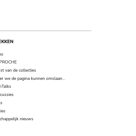
EKKEN
es
t PROCHE
t van de collecties
er we de pagina kunnen omslaan…
Talks
scussies
ts
ies
happelijk nieuws