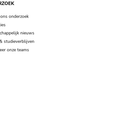
RZOEK
 ons onderzoek
ies
happelijk nieuws
& studieverblijven
eer onze teams