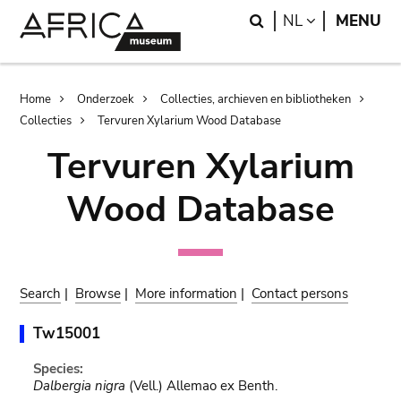
Skip
Skip
Search
LANGUAGE
NL
MENU
to
to
main
search
content
Breadcrumb
Home
Onderzoek
Collecties, archieven en bibliotheken
Collecties
Tervuren Xylarium Wood Database
Tervuren Xylarium
Wood Database
Search
|
Browse
|
More information
|
Contact persons
Tw15001
Species:
Dalbergia nigra
(Vell.) Allemao ex Benth.