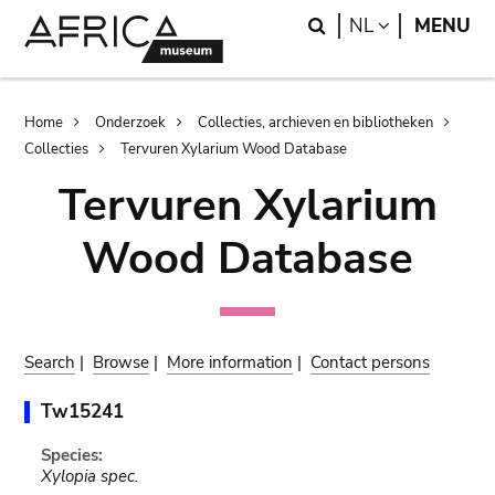
Skip
Skip
Search
LANGUAGE
NL
MENU
to
to
main
search
content
Breadcrumb
Home
Onderzoek
Collecties, archieven en bibliotheken
Collecties
Tervuren Xylarium Wood Database
Tervuren Xylarium
Wood Database
Search
|
Browse
|
More information
|
Contact persons
Tw15241
Species:
Xylopia spec.