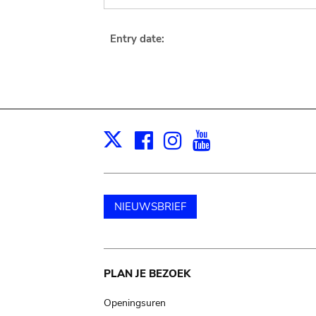
Entry date:
Facebook
Instagram
Youtube
Print
X
NIEUWSBRIEF
Main
PLAN JE BEZOEK
navigation
Openingsuren