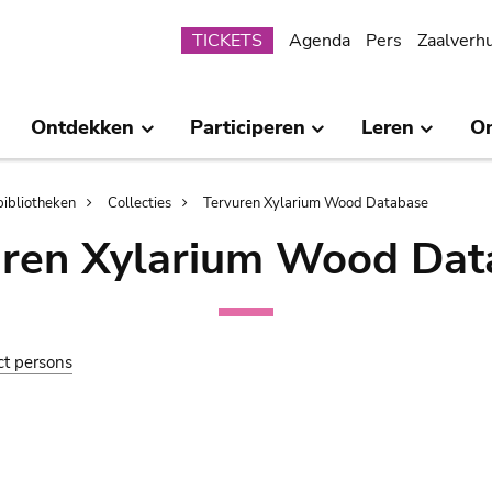
Submenu
TICKETS
Agenda
Pers
Zaalverh
Ontdekken
Participeren
Leren
O
bibliotheken
Collecties
Tervuren Xylarium Wood Database
uren Xylarium Wood Dat
ct persons