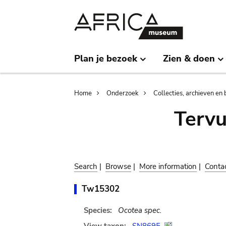
Skip
Skip
to
to
main
search
content
Plan je bezoek
Zien & doen
Breadcrumb
Home
Onderzoek
Collecties, archieven en 
Terv
Search
|
Browse
|
More information
|
Conta
Tw15302
Species:
Ocotea spec.