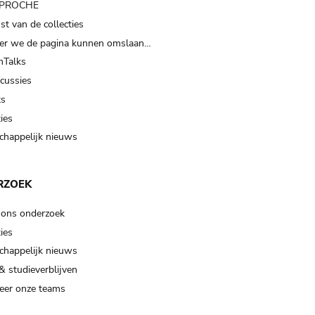
t PROCHE
t van de collecties
er we de pagina kunnen omslaan…
Talks
scussies
ts
ies
happelijk nieuws
RZOEK
 ons onderzoek
ies
happelijk nieuws
& studieverblijven
eer onze teams