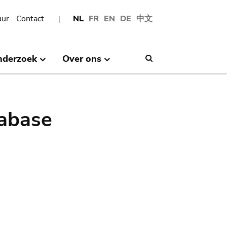
uur
Contact
NL
FR
EN
DE
中文
nderzoek
Over ons
Search
abase