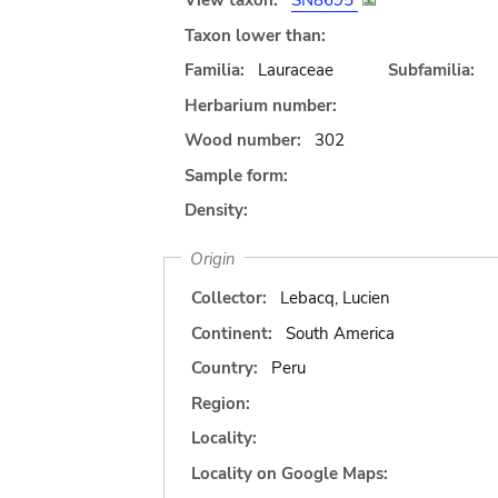
View taxon:
SN8695
Taxon lower than:
Familia:
Lauraceae
Subfamilia:
Herbarium number:
Wood number:
302
Sample form:
Density:
Origin
Collector:
Lebacq, Lucien
Continent:
South America
Country:
Peru
Region:
Locality:
Locality on Google Maps: