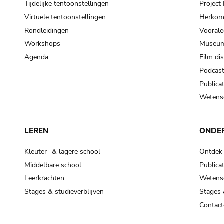
Tijdelijke tentoonstellingen
Projec
Virtuele tentoonstellingen
Herkoms
Rondleidingen
Voorale
Workshops
Museum
Agenda
Film di
Podcas
Publicat
Wetensc
LEREN
ONDE
Kleuter- & lagere school
Ontdek
Middelbare school
Publicat
Leerkrachten
Wetensc
Stages & studieverblijven
Stages 
Contact